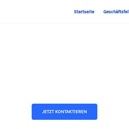
Startseite
Geschäftsfe
INNOVATION SEIT 2012
Ihr Partner für Elektro-Anlagenbau & LWL-Netze
JETZT KONTAKTIEREN